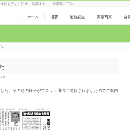
の成長を強力に阻止・防草する 「雑草防止工法」
ホーム
概要
追跡調査
実績写真
会
した
た
月8日
ました。その時の様子がブロック通信に掲載されましたのでご案内