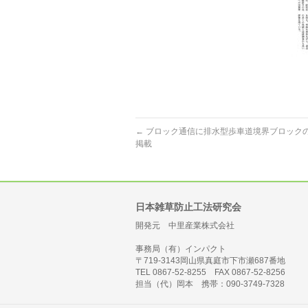
←
ブロック通信に排水型歩車道境界ブロックのN
掲載
日本雑草防止工法研究会
開発元 中里産業株式会社
事務局（有）インパクト
〒719-3143岡山県真庭市下市瀬687番地
TEL 0867-52-8255 FAX 0867-52-8256
担当（代）岡本 携帯：090-3749-7328